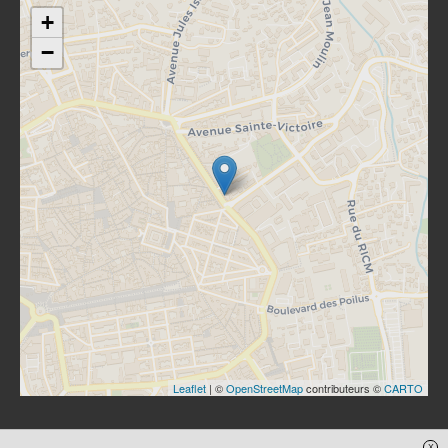
+
−
Leaflet
| ©
OpenStreetMap
contributeurs ©
CARTO
x