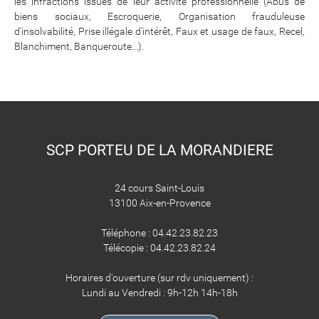
les infractions issues de leur activité professionnelle (Abus de
biens sociaux, Escroquerie, Organisation frauduleuse
d'insolvabilité, Prise illégale d'intérêt, Faux et usage de faux, Recel,
Blanchiment, Banqueroute...).
SCP PORTEU DE LA MORANDIERE
24 cours Saint-Louis
13100 Aix-en-Provence
Téléphone : 04.42.23.82.23
Télécopie : 04.42.23.82.24
Horaires d'ouverture (sur rdv uniquement) :
Lundi au Vendredi : 9h-12h 14h-18h