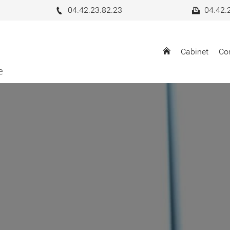
04.42.23.82.23
04.42.
Cabinet
Co
e